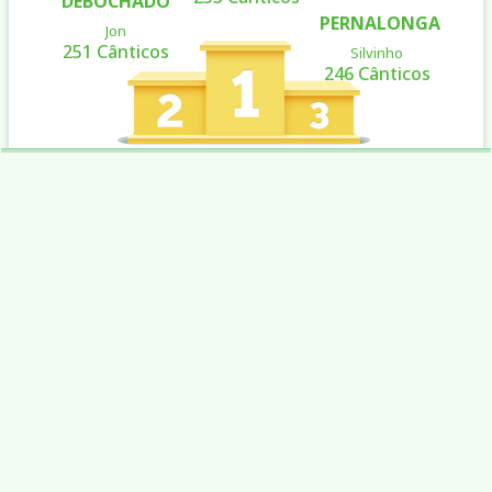
DEBOCHADO
PERNALONGA
Jon
251 Cânticos
Silvinho
246 Cânticos
Total
#
Pássaro
Criador
10/15
1
BILLY THE
CRIATORIO PH
0/253
KID
2
DEBOCHADO
Jon
0/251
3
PERNALONGA
Silvinho
0/246
4
BLINDADO
LINO BATISTA
134/245